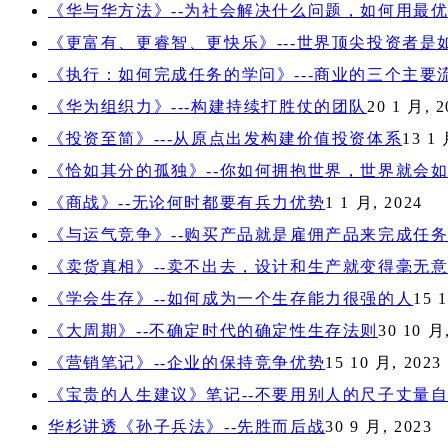
《华与华方法》--为社会解决什么问题，如何用最
《更富有、更睿智、更快乐》---世界顶尖投资者
《执行：如何完成任务的学问》---商业的三个主
《华为组织力》---构建持续打胜仗的团队
20 1 月, 2
《投资至简》---从原点出发构建价值投资体系
13 1 
《恰如其分的孤独》--你如何拥抱世界，世界就会
《商战》--无论何时都要有兵力优势
1 1 月, 2024
《与运气竞争》--购买产品就是雇佣产品来完成任
《卖货真相》--卖不出去，设计和生产就变得毫无
《学会生存》--如何成为一个生存能力很强的人
15 
《大周期》--不确定时代的确定性生存法则
30 10 月
《营销笔记》--企业的保持竞争优势
15 10 月, 2023
《宝贵的人生建议》笔记--不要用别人的尺子丈量
华杉讲透《孙子兵法》--先胜而后战
30 9 月, 2023