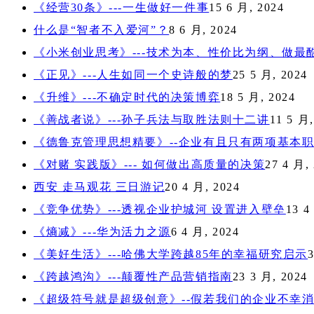
《经营30条》---一生做好一件事
15 6 月, 2024
什么是“智者不入爱河”？
8 6 月, 2024
《小米创业思考》---技术为本、性价比为纲、做最
《正见》---人生如同一个史诗般的梦
25 5 月, 2024
《升维》---不确定时代的决策博弈
18 5 月, 2024
《善战者说》---孙子兵法与取胜法则十二讲
11 5 月,
《德鲁克管理思想精要》--企业有且只有两项基本
《对赌 实践版》--- 如何做出高质量的决策
27 4 月,
西安 走马观花 三日游记
20 4 月, 2024
《竞争优势》---透视企业护城河 设置进入壁垒
13 4
《熵减》---华为活力之源
6 4 月, 2024
《美好生活》---哈佛大学跨越85年的幸福研究启示
3
《跨越鸿沟》---颠覆性产品营销指南
23 3 月, 2024
《超级符号就是超级创意》--假若我们的企业不幸