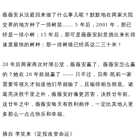
薇薇安从法庭回来做了什么事儿呢？默默地在两家大院
交界的地方种了一排树苗…… 5 年后，2001 年，那已
经是一排小树；15 年后，那可是薇薇安刻意挑出来长得
速度最快的树种；那一排树墙已经高达二三十米！
20 年后两家再次对簿公堂，薇薇安赢了。薇薇安怎么赢
的？她在 20 年前就赢了 —— 只不过，贝蒂·凯莉一家
需要等很久才知道他们早就输了，且输得相当彻底。诸
葛亮决胜千里之外，薇薇安好像更厉害，决胜廿年前。
这廿年之中，薇薇安每天有胜利相伴，一定比其他人更
多那么一点点快乐和幸福。
摘自 李笑来《定投改变命运》