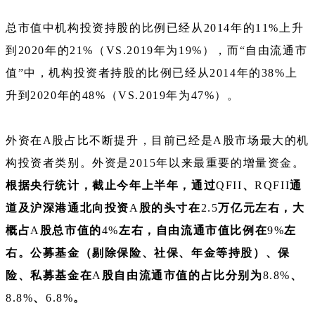
总市值中机构投资持股的比例已经从2014年的11%上升
到2020年的21%（VS.2019年为19%），而“自由流通市
值”中，机构投资者持股的比例已经从2014年的38%上
升到2020年的48%（VS.2019年为47%）。
外资在A股占比不断提升，目前已经是A股市场最大的机
构投资者类别。外资是2015年以来最重要的增量资金。
根据央行统计，截止今年上半年，通过
QFII
、
RQFII
通
道及沪深港通北向投资
A
股的头寸在
2.5
万亿元左右，大
概占
A
股总市值的
4%
左右，自由流通市值比例在
9%
左
右。公募基金（剔除保险、社保、年金等持股）、保
险、私募基金在
A
股自由流通市值的占比分别为
8.8%
、
8.8%
、
6.8%
。