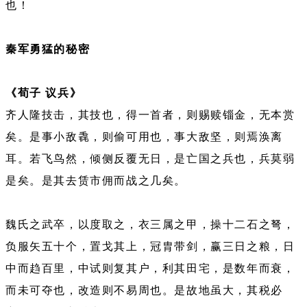
也！
秦军勇猛的秘密
《荀子 议兵》
齐人隆技击，其技也，得一首者，则赐赎锱金，无本赏
矣。是事小敌毳，则偷可用也，事大敌坚，则焉涣离
耳。若飞鸟然，倾侧反覆无日，是亡国之兵也，兵莫弱
是矣。是其去赁市佣而战之几矣。
魏氏之武卒，以度取之，衣三属之甲，操十二石之弩，
负服矢五十个，置戈其上，冠胄带剑，赢三日之粮，日
中而趋百里，中试则复其户，利其田宅，是数年而衰，
而未可夺也，改造则不易周也。是故地虽大，其税必