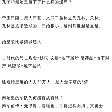
孔子和秦始皇留下了什么样的遗产？
帝王曰陵，庶人曰墓，文武二圣称之为孔林、关林。
孔林是逐渐造成的，开始很小，越到后世越是显赫。
始皇陵比紫禁城还大
古时代的死亡观念=移民 坟墓=地下居所 陪葬品=地下财
产 城隍爷=地下县长
建造始皇陵的人力70万人，是大金字塔的5倍
秦始皇的军队为何能百战百胜？
秦军前锋：无甲胄，着轻袍，手持短兵肉搏，真勇士