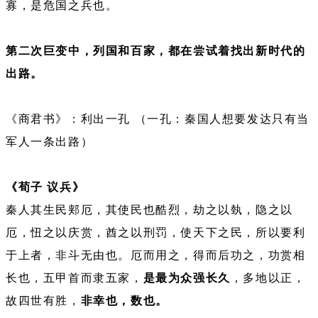
寡，是危国之兵也。
第二次巨变中，列国和百家，都在尝试着找出新时代的
出路。
《商君书》：利出一孔 （一孔：秦国人想要发达只有当
军人一条出路）
《荀子 议兵》
秦人其生民郏厄，其使民也酷烈，劫之以埶，隐之以
厄，忸之以庆赏，酋之以刑罚，使天下之民，所以要利
于上者，非斗无由也。厄而用之，得而后功之，功赏相
长也，五甲首而隶五家，
是最为众强长久
，多地以正，
故四世有胜，
非幸也，数也。