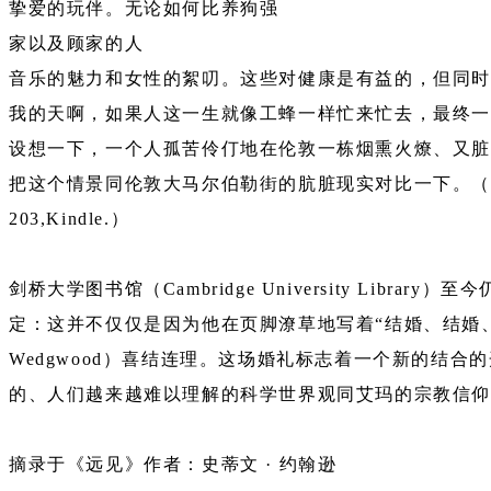
挚爱的玩伴。无论如何比养狗强
家以及顾家的人
音乐的魅力和女性的絮叨。这些对健康是有益的，但同
我的天啊，如果人这一生就像工蜂一样忙来忙去，最终
设想一下，一个人孤苦伶仃地在伦敦一栋烟熏火燎、又脏
把这个情景同伦敦大马尔伯勒街的肮脏现实对比一下。（Randal Keynes,Dar
203,Kindle.）
剑桥大学图书馆（Cambridge University 
定：这并不仅仅是因为他在页脚潦草地写着“结婚、结婚、
Wedgwood）喜结连理。这场婚礼标志着一个新的结
的、人们越来越难以理解的科学世界观同艾玛的宗教信
摘录于《远见》作者：史蒂文 · 约翰逊