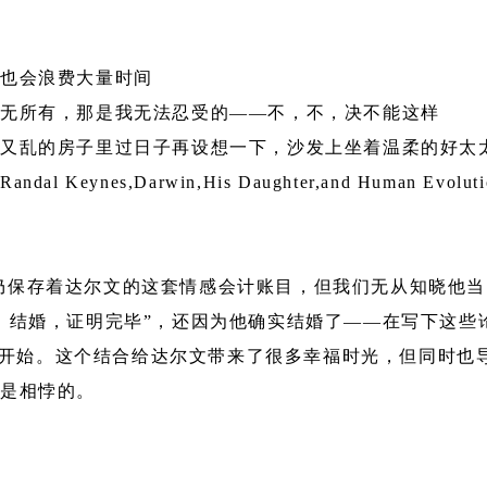
时也会浪费大量时间
一无所有，那是我无法忍受的——不，不，决不能这样
又乱的房子里过日子再设想一下，沙发上坐着温柔的好太
win,His Daughter,and Human Evolution(New Yo
Library）至今仍保存着达尔文的这套情感会计账目，但我们无
结婚，证明完毕”，还因为他确实结婚了——在写下这些论
合的开始。这个结合给达尔文带来了很多幸福时光，但同时
仰是相悖的。