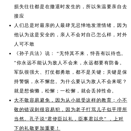
损失往往都是在撤退时发生的，所以朱温要亲自去
接应
人们总是对最亲的人最肆无忌惮地发泄情绪，因为
他认为这是安全的，亲人不会对自己怎么样，对外
人可不敢
《孙子兵法》说： “无恃其不来，恃吾有以待也。
”你永远不能认为敌人不会来，永远都要有防备。
军队很强大、打仗都勇敢，都不是关键；关键是保
持警惕，永不懈怠。为什么要认为敌人不会来呢？
就是想偷懒，松懈；一松懈，就会丢掉性命。
大不敬容易避免，因为从小就受这样的教育；小不
敬的错误则很容易犯，因为老子打骂儿子似乎理所
当然。孔子说“君使臣以礼，臣事君以忠” ，上对
下的礼敬更加重要！