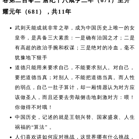
卷第二百零二 唐纪十八咸亨二年（671）至开
耀元年（681），共11年
武则天能成就非常之举，成为中国历史上唯一的女
皇帝，是具备三大素质：一是确有治国之才；二是
有高超的政治手腕和权谋；三是绝对的冷血，毫不
犹豫地下狠手
道德只能用来要求自己，不能要求别人。对自己，
要把道德当真；对别人，不能把道德当真。而人性
的弱点，自己一肚子算计，却一厢情愿认为对方应
该做圣人，而且还要去旁敲侧击地刺激对方：喂！
你做得不对哦！
中国历史，记述的就是王朝兴替、国家盛衰、人生
祸福的“算法” 。
人们喜欢讲如何应对挑战，这世界哪有什么挑战，