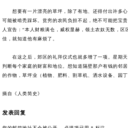
想要有一片漂亮的草坪，除了有地、还得付出许多心力
可能被啃秃踩坏。贫穷的农民负担不起，绝不可能把宝贵
人宣告：“本人财粮满仓，威权显赫，领土农奴无数，区
佳，就知道他有麻烦了。
在这之后，郊区的礼拜仪式也就多增了一项。星期天早
判断每个家庭的财富和地位。想知道隔壁那户有钱的邻居
的作物，草坪业（植物、肥料、割草机、洒水设备、园
摘自《人类简史》
发表回复
您的邮箱地址不会被公开。
必填项已用
*
标注