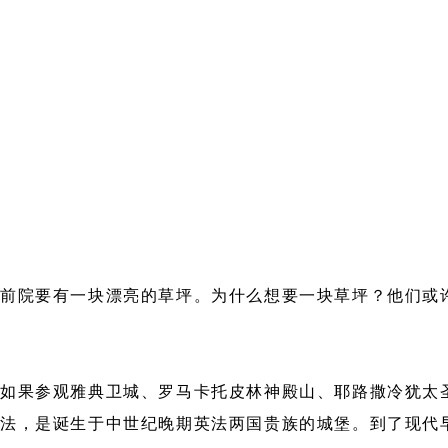
前院要有一块漂亮的草坪。为什么想要一块草坪？他们或许
果参观雅典卫城、罗马卡托皮林神殿山、耶路撒冷犹太圣
想法，是诞生于中世纪晚期英法两国贵族的城堡。到了现代