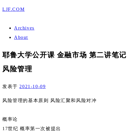
LJF.COM
Archives
About
耶鲁大学公开课 金融市场 第二讲笔记
风险管理
发表于
2021-10-09
风险管理的基本原则 风险汇聚和风险对冲
概率论
17世纪 概率第一次被提出