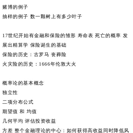
赌博的例子
抽样的例子 数一颗树上有多少叶子
17世纪开始有金融和保险的雏形 寿命表 死亡的概率 发
展出精算学 保险诞生的基础
保险的历史：古罗马 丧葬险
火灾险的历史：1666年伦敦大火
概率论的基本概念
独立性
二项分布公式
期望值 和 均值
几何平均 评估投资收益
方差 整个金融理论的中心：如何获得高收益同时降低风