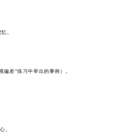
记忆。
视偏差”练习中举出的事例）。
情心。