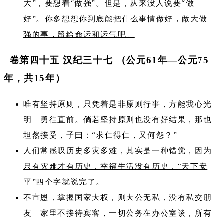
大”，要想着“做强”。但是，从来没人说要“做
好”。你
多想想你到底能把什么事情做好，做大做
强的事，留给命运和运气吧。
卷第四十五 汉纪三十七 （公元61年—公元75
年，共15年）
唯有坚持原则，只凭着是非原则行事，方能我心光
明，勇往直前。倘若坚持原则也没有好结果，那也
坦然接受，子曰：​“求仁得仁，又何怨？​”
人们常感叹历史多灾多难，其实是一种错觉，因为
只有灾难才有历史，幸福生活没有历史，​“天下安
平”四个字就说完了。
不市恩，掌握国家大权，则大公无私，没有私交朋
友，家里不接待宾客，一切公务在办公室谈，所有