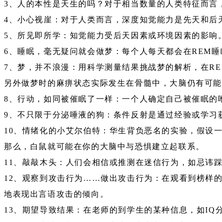
3、人的本性是天生的吗？对于相当数量的人类特征而言
4、小心视崖：对于人类而言，深度知觉能力是先天和后
5、所见即所学：知觉能力受后天因素或环境因素的影响
6、睡眠，毫无疑问就会做梦：每个人每天都会在REM
7、梦，并不浪漫：用科学测量结果挑战梦的解析，在R
另外做梦时的麻痹状态实际发生在骨髓中，大脑仍有可能
8、行动，如同被催眠了一样：一个人确定自己被催眠的
9、不只限于分泌唾液的狗：条件反射是通过经验或学习
10、情绪化的小艾尔伯特：华生背负恶名的实验，假设
那么，白鼠就可能在你的大脑中与恐惧建立起联系。
11、敲敲木头：人们会相信或推测在迷信行为，如忌讳
12、观察到攻击行为……做出攻击行为：在观看到榜样
地表现出言语攻击的倾向。
13、期望导致结果：在老师的到学生的某种信息，如I