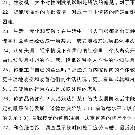
21、性动机：大小对性刺激的影响是错误的偏见，对于
22、我能读懂你的面部表情：对应于基本情绪的特定面
困难。
23、生活、变化和应激：在生活中，当人们必须做出某
理学和医学已经达成一项共识，成功地治愈疾病必然涉
24、认知失调：通常情况下在我们的社会里，个人所公
由认知失调引起的不适感。降低这种令人不快的认知失调
25、你能主宰自己的命运吗？那些具有内控倾向的个体
更主动地改变和改善他们的生活状况，更加看重成就和
果，最健康的行为方式是采取外控的态度。
26、你的品德如何？人必须达到某种智力发展阶段后才
定的顺序向前发展。道德发展阶段：1）前道德水平：以
的关系；3）自我接受的道德准则：决定道德的将是个体
27、和心脏赛跑：调查显示长时间处于疲劳驾驶、最后