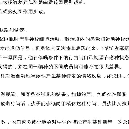
，大多数差异似乎是由遗传因素引起的。
天经验交互作用所致。
。
睡眠期间做梦。
EM睡眠时产生神经细胞活动，激活脑内的感觉和运动神经
发出运动信号，但身体去无法将其表现出来。#梦游者麻
唯一原因是，他在催眠条件下的行为与自己期望在这种状
获得的，并在同一物种的不同成员间可能存在很大差异。
一种刺激自动地导致你产生某种特定的情绪反应，如恐惧，
踩到裂缝，和某些被强化的结果，如掉沟里，之间存在联系
的攻击行为后，孩子们会倾向于模仿这种行为，男孩比女孩
Q分数，他们或多或少地会对学生的潜能产生某种期望，这