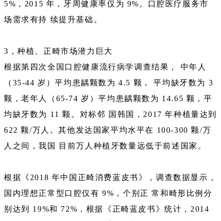
5%，2015 年，牙周健康率仅为 9%。口腔医疗服务市
场需求有持 续提升基础。
3，种植、正畸市场潜力巨大
根据第四次全国口腔健康流行病学调查结果， 中年人
（35-44 岁）平均患龋颗数为 4.5 颗， 平均缺牙数为 3
颗，老年人（65-74 岁）平均患龋颗数为 14.65 颗，平
均缺牙数为 11 颗。对标邻 国韩国，2017 年种植量达到
622 颗/万人。其他发达国家平均水平在 100-300 颗/万
人之间，我国 目前万人种植牙数量远低于前述国家。
根据《2018 年中国正畸消费蓝皮书》，调查数据显示，
国内理想正常型口腔仅有 9%，个别正 常和畸形比例分
别达到 19%和 72%，根据《正畸蓝皮书》统计，2014