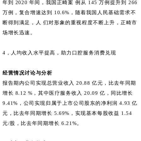
年到 2020 年间，我国正畸案 例从 145 万例提升到 266
万例，复合增速达到 10.6%，随着我国人民基础需求不
断得到满足，人 们对形象的重视程度不断上升，正畸市
场增长迅速。
4，人均收入水平提高，助力口腔服务消费兑现
经营情况讨论与分析
报告期内公司实现总营业收入 20.88 亿元，比去年同期
增长 8.12 %，其中医疗服务收入 20.09 亿，同比增长
9.41%，公司实现归属于上市公司股东的净利润 4.93 亿
元，比去年同期增长 5.69%，实现基本每股收益 1.54
元/股，比去年同期增长 6.21%。