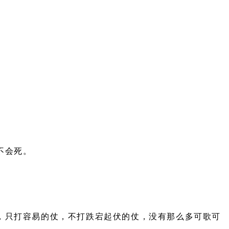
不会死。
，只打容易的仗，不打跌宕起伏的仗，没有那么多可歌可