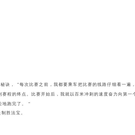
的秘诀
，
“
每次比赛之前，我都要乘车把比赛的线路仔细看一遍
到赛程的终点。比赛开始后，我就以百米冲刺的速度奋力向第一
松地跑完了。
“
是制胜法宝。