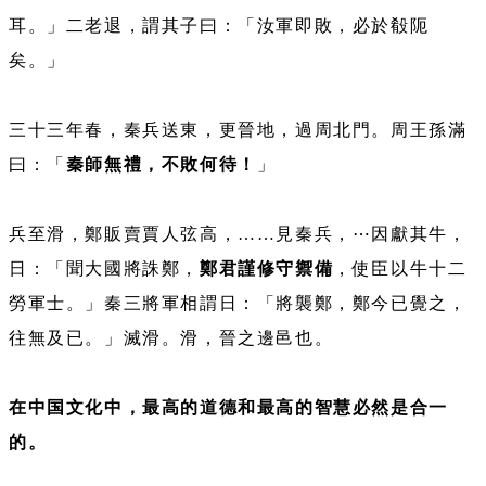
耳。」二老退，謂其子曰：「汝軍即敗，必於殽阨
矣。」
三十三年春，秦兵送東，更晉地，過周北門。周王孫滿
曰：「
秦師無禮，不敗何待！
」
兵至滑，鄭販賣賈人弦高，……見秦兵，⋯因獻其牛，
日：「聞大國將誅鄭，
鄭君謹修守禦備
，使臣以牛十二
勞軍士。」秦三將軍相謂日：「將襲鄭，鄭今已覺之，
往無及已。」滅滑。滑，晉之邊邑也。
在中国文化中，最高的道德和最高的智慧必然是合一
的。