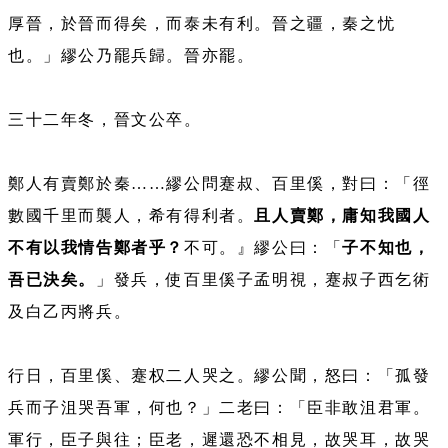
厚晉，於晉而得矣，而泰未有利。晉之疆，秦之忧
也。」繆公乃罷兵歸。晉亦罷。
三十二年冬，晉文公卒。
鄭人有賣鄭於秦……繆公問蹇叔、百里傒，對曰：「徑
數國千里而襲人，希有得利者。
且人賣鄭，庸知我國人
不有以我情告鄭者乎？
不可。』繆公曰：「
子不知也，
吾已決矣。
」發兵，使百里傒子孟明視，蹇叔子西乞術
及白乙丙將兵。
行日，百里傒、蹇权二人哭之。繆公聞，怒曰：「孤發
兵而子沮哭吾軍，何也？」二老曰：「臣非敢沮君軍。
軍行，臣子與往；臣老，遲還恐不相見，故哭耳，故哭