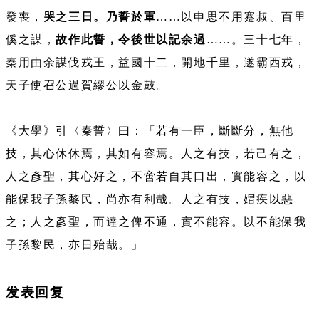
發喪，
哭之三日。乃誓於軍
……以申思不用蹇叔、百里
傒之謀，
故作此誓，令後世以記余過
……。三十七年，
秦用由余謀伐戎王，益國十二，開地千里，遂霸西戎，
天子使召公過賀繆公以金鼓。
《大學》引〈秦誓〉曰：「若有一臣，斷斷分，無他
技，其心休休焉，其如有容焉。人之有技，若己有之，
人之彥聖，其心好之，不啻若自其口出，實能容之，以
能保我子孫黎民，尚亦有利哉。人之有技，媢疾以惡
之；人之彥聖，而達之俾不通，實不能容。以不能保我
子孫黎民，亦日殆哉。」
发表回复