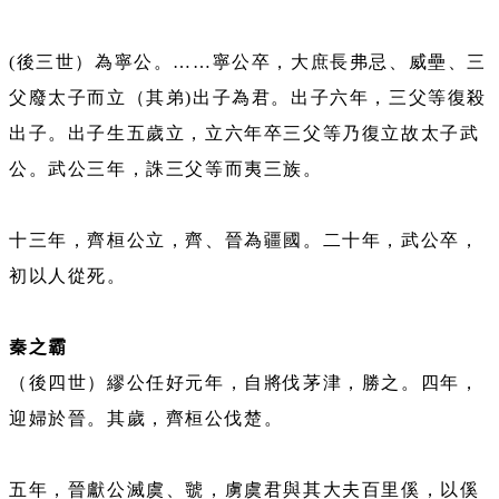
(後三世）為寧公。……寧公卒，大庶長弗忌、威壘、三
父廢太子而立（其弟)出子為君。出子六年，三父等復殺
出子。出子生五歲立，立六年卒三父等乃復立故太子武
公。武公三年，誅三父等而夷三族。
十三年，齊桓公立，齊、晉為疆國。二十年，武公卒，
初以人從死。
秦之霸
（後四世）繆公任好元年，自將伐茅津，勝之。四年，
迎婦於晉。其歲，齊桓公伐楚。
五年，晉獻公滅虞、虢，虜虞君與其大夫百里傒，以傒