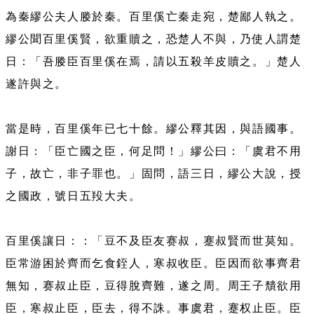
為秦繆公夫人媵於秦。百里傒亡秦走宛，楚鄙人執之。
繆公聞百里傒賢，欲重贖之，恐楚人不與，乃使人謂楚
日：「吾媵臣百里傒在焉，請以五殺羊皮贖之。」楚人
遂許與之。
當是時，百里傒年已七十餘。繆公釋其因，與語國事。
謝日：「臣亡國之臣，何足問！」繆公曰：「虞君不用
子，故亡，非子罪也。」固問，語三日，繆公大說，授
之國政，號日五羖大夫。
百里傒讓日：：「豆不及臣友赛叔，蹇叔賢而世莫知。
臣常游困於齊而乞食銍人，寒叔收臣。臣因而欲事齊君
無知，赛叔止臣，豆得脫齊難，遂之周。周王子穨欲用
臣，寒叔止臣，臣去，得不誅。事虞君，蹇权止臣。臣