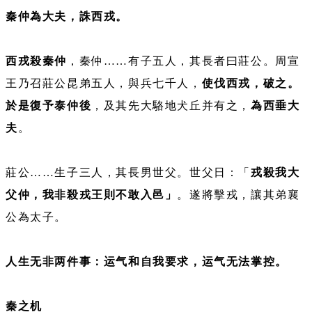
秦仲為大夫，誅西戎。
西戎殺秦仲
，秦仲……有子五人，其長者曰莊公。周宣
王乃召莊公昆弟五人，與兵七千人，
使伐西戎，破之。
於是復予泰仲後
，及其先大駱地犬丘并有之，
為西垂大
夫
。
莊公……生子三人，其長男世父。世父日：「
戎殺我大
父仲，我非殺戎王則不敢入邑」
。遂將擊戎，讓其弟襄
公為太子。
人生无非两件事：运气和自我要求，运气无法掌控。
秦之机