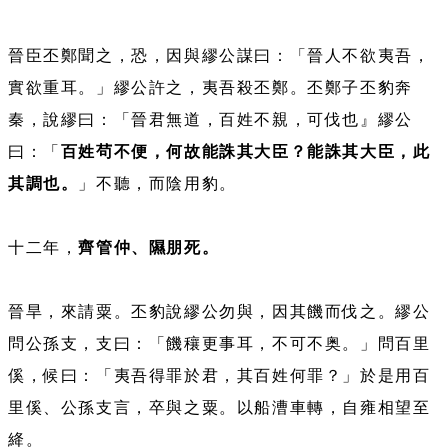
晉臣丕鄭聞之，恐，因與繆公謀曰：「晉人不欲夷吾，
實欲重耳。」繆公許之，夷吾殺丕鄭。丕鄭子丕豹奔
秦，說繆曰：「晉君無道，百姓不親，可伐也』繆公
曰：「
百姓茍不便，何故能誅其大臣？能誅其大臣，此
其調也。
」不聽，而陰用豹。
十二年，
齊管仲、隰朋死。
晉旱，來請粟。丕豹說繆公勿與，因其饑而伐之。繆公
問公孫支，支曰：「饑穰更事耳，不可不奥。」問百里
傒，候曰：「夷吾得罪於君，其百姓何罪？」於是用百
里傒、公孫支言，卒與之粟。以船漕車轉，自雍相望至
絳。