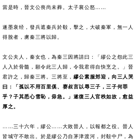
當是時，晉文公喪尚未葬。太子襄公怒……
遂墨衰经，發兵遮秦兵於殽，擊之，大破秦軍，無一人
得脫者，虜秦三將以歸。
文公夫人，秦女也，為秦三因將請曰：「繆公之怨此三
人入於骨髓，願令此三人歸，令我君得自快烹之。」晉
君許之，歸秦三將。三將至，
繆公素服郊迎，向三人哭
曰：「孤以不用百里傒、赛叔言以辱三子，三子何罪
乎？子其悉心雪恥，毋急。」遂復三人官秩如故，愈益
厚之。
……三十六年，繆公……大敗晉人，以報都之役。晉人
皆城守不敢出。於是繆公乃自茅津渡河，封殽中尸，為