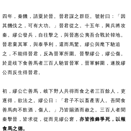
四年，秦饑，請粟於晉。晉君謀之群臣。虢射曰：「因
其饑伐之，可有大功。」晉君從之。十五年，興兵將攻
秦。繆公發兵，自往擊之，與晉惠公夷吾合戰於韓地。
晉君棄其軍，與泰爭利，還而馬驚。繆公與麾下馳追
之，不能得晉君，反為晉軍所圍。晉擊繆公，繆公傷。
於是歧下食善馬者三百人馳冒晉軍，晉軍解圍，遂脫繆
公而反生得晉君。
初，繆公亡善馬，岐下野人共得而食之者三百餘人，吏
逐得，欲法之。繆公日：「君子不以畜產害人。吾聞食
善馬肉不飲酒，傷人。」乃皆賜酒而赦之。三百人者聞
秦擊晉，皆求從，從而見繆公窘，
亦皆推鋒爭死，以報
食馬之德。