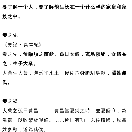
要了解一个人，要了解他生长在一个什么样的家庭和家
族之中。
秦之先
《史記 • 秦本紀》：
秦之先，
帝顓頊之苗裔。
孫日女脩，
玄鳥隕卵，女脩吞
之，生子大業。
大業生大費，與禹平水土。後佐帝舜調馴鳥獸，
賜姓赢
氏。
秦之祸
大費玄孫日費昌，……費昌當夏桀之時，去夏歸商，為
湯御，以敗桀於鳴條。……遂世有功，以佐般國，故赢
姓多顯，遂為諸侯。