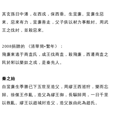
其玄孫日中潘，在西戎，保西垂。生蜚廉。蜚廉生惡
來。惡來有力，蜚廉善走，父子俱以材力事般紂。周武
王之伐紂，並殺惡來。
2008捐贈的 《清華簡•繫年》：
飛廉東逃于商盍氏，成王伐商盍，殺飛廉，西遷商盍之
民於邾以樂奴之戎，是秦先人。
秦之始
自蜚廉生季勝已下五世至造父，周繆王西巡狩，樂而忘
歸。徐偃王作亂，造父為繆王御，長驅歸周，一日千里
以救亂。繆王以趙城封造父，造父族由此為趙氏。