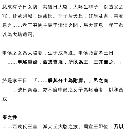
惡來有子日女防，其後日大駱，大駱生非子。以造父之
寵，皆蒙趙城，姓趙氏。非子居犬丘，好馬及畜，善養
息之……孝王召使主馬于汧渭之閒，馬大蕃息，孝王欲
以為大駱適嗣。
申侯之女為大駱妻，生子成為適。申侯乃言孝王日：
「……
申駱重婚，西戎皆服，所以為王。王其圖之
。」
於是孝王日：「……
朕其分土為附庸。
」
邑之秦
，
……，號日秦赢。亦不廢申候之女子為駱適者，以和西
戎。
秦之性
……西戎反王室，滅犬丘大駱之族。周宣王即位，
乃以