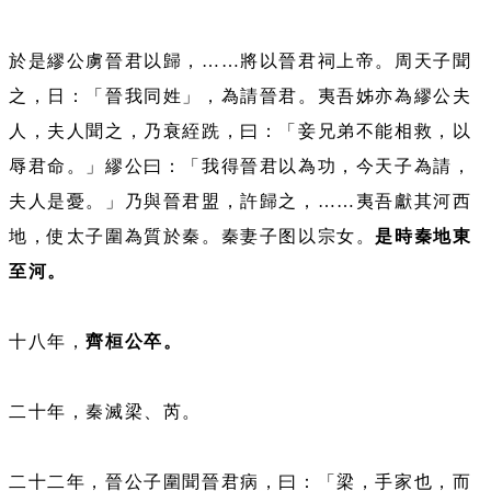
於是繆公虜晉君以歸，……將以晉君祠上帝。周天子聞
之，日：「晉我同姓」，為請晉君。夷吾姊亦為繆公夫
人，夫人聞之，乃衰絰跣，曰：「妾兄弟不能相救，以
辱君命。」繆公曰：「我得晉君以為功，今天子為請，
夫人是憂。」乃與晉君盟，許歸之，……夷吾獻其河西
地，使太子圍為質於秦。秦妻子图以宗女。
是時秦地東
至河。
十八年，
齊桓公卒。
二十年，秦滅梁、芮。
二十二年，晉公子圍聞晉君病，曰：「梁，手家也，而