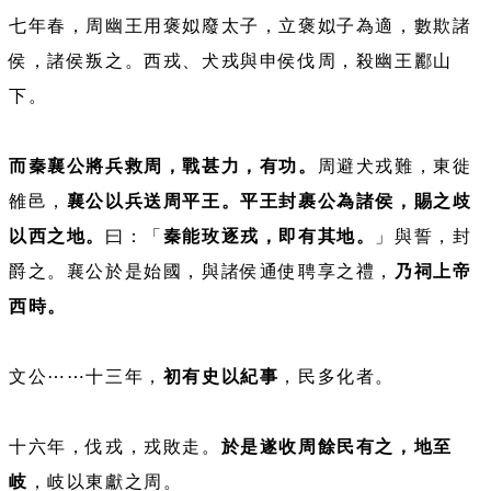
七年春，周幽王用褒姒廢太子，立褒姒子為適，數欺諸
侯，諸侯叛之。西戎、犬戎與申侯伐周，殺幽王酈山
下。
而秦襄公將兵救周，戰甚力，有功。
周避犬戎難，東徙
雒邑，
襄公以兵送周平王。平王封裹公為諸侯，賜之歧
以西之地。
曰：「
秦能玫逐戎，即有其地。
」與誓，封
爵之。襄公於是始國，與諸侯通使聘享之禮，
乃祠上帝
西時。
文公⋯⋯十三年，
初有史以紀事
，民多化者。
十六年，伐戎，戎敗走。
於是遂收周餘民有之，地至
岐
，岐以東獻之周。