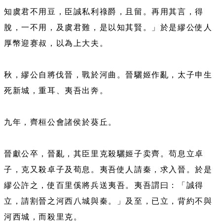
知虞君不用豆，臣誠私利祿爵，且留。再用其言，得
脫，一不用，及虞君難，是以知其賢。」於是繆公使人
厚幣迎赛叔，以為上大夫。
秋，繆公自將伐晉，戰於河曲。晉驪姬作亂，太子申生
死新城，重耳、夷吾出奔。
九年，齊桓公會諸侯於葵丘。
晉獻公卒，晉亂，其臣里克殺驪姬子卖齊。苟息立卓
子，克又殺卓子及荀息。夷吾使人請秦，求入晉。於是
繆公許之，使百里傒將兵送夷吾。夷吾謂曰：「誠得
立，請割晉之河西八城與秦。」及至，已立，背約不與
河西城，而殺里克。