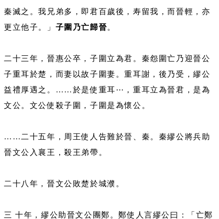
秦滅之。我兄弟多，即君百歲後，寿留我，而晉輕，亦
更立他子。」
子圍乃亡歸晉
。
二十三年，晉惠公卒，子圍立為君。秦怨圍亡乃迎晉公
子重耳於楚，而妻以故子圍妻。重耳謝，後乃受，繆公
益禮厚遇之。……於是使重耳⋯，重耳立為晉君，是為
文公。文公使殺子圍，子圍是為懷公。
……二十五年，周王使人告難於晉、秦。秦繆公將兵助
晉文公入襄王，殺王弟帶。
二十八年，晉文公敗楚於城濮。
三 十年，繆公助晉文公團鄭。鄭使人言繆公曰：「亡鄭