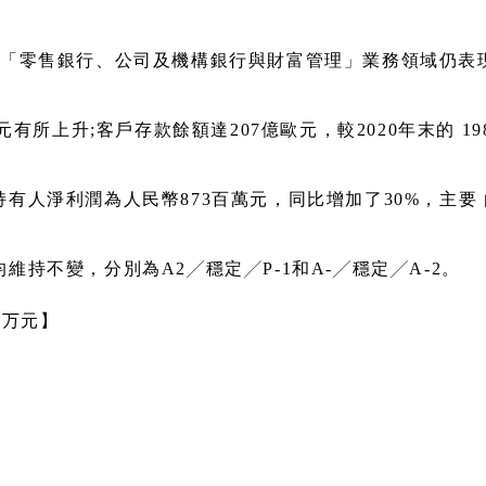
在「零售銀行、公司及機構銀行與財富管理」業務領域仍表
元有所上升;客戶存款餘額達207億歐元，較2020年末的 19
持有人淨利潤為人民幣873百萬元，同比增加了30%，主
維持不變，分別為A2╱穩定╱P-1和A-╱穩定╱A-2。
百万元】