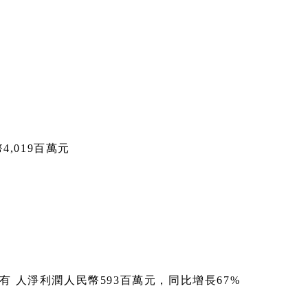
4,019百萬元
 人淨利潤人民幣593百萬元，同比增長67%