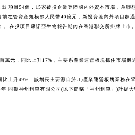
出 項目54個，15家被投企業登陸國內外資本市場，為聯
目前在管資產規模超人民幣40億元，新投資境內外項目超過
退出， 在投項目康諾亞生物報告期內在香港聯交所掛牌上市
,872百萬元，同比上升17%，主要系產業運營板塊抓住市場
同比上升49%，該增長主要源自於:1)產業運營板塊業務
去年 同期神州租車有限公司(以下簡稱「神州租車」)計