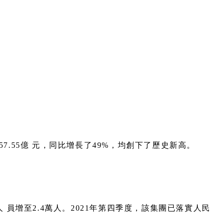
57.55億 元，同比增長了49%，均創下了歷史新高。
員增至2.4萬人。2021年第四季度，該集團已落實人民