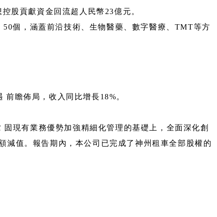
想控股貢獻資金回流超人民幣23億元。
 50個，涵蓋前沿技術、生物醫藥、數字醫療、TMT等方
。
機遇 前瞻佈局，收入同比增長18%。
在鞏 固現有業務優勢加強精細化管理的基礎上，全面深化創
提大額減值。報告期內，本公司已完成了神州租車全部股權的