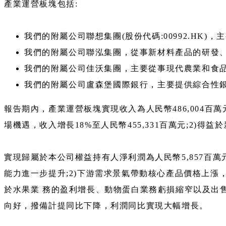
產業運營板塊包括:
我們的附屬公司聯想集團(股份代碼:00992.HK
我們的附屬公司聯泓集團，從事新材料產品的研發、
我們的附屬公司佳沃集團，主要從事現代農業和食品
我們的附屬公司盧森堡國際銀行，主要提供綜合性銀
報告期內，產業運營板塊實現收入為人民幣486,004百
場機遇，收入增長18%至人民幣455,331百萬元;2)
實現歸屬於本公司權益持有人淨利潤為人民幣5,857百萬
能力進一步提升;2)下游需求景氣帶動核心產品價格上漲，同
於水果業 務的盈利增長、動物蛋白業務虧損縮窄以及出售
向好，撥備計提同比下降，利潤同比實現大幅增長。