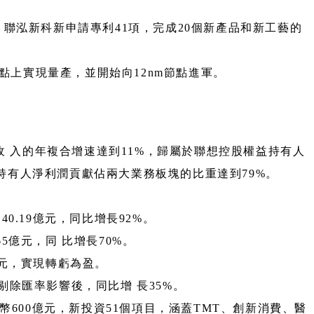
聯泓新科新申請專利41項，完成20個新產品和新工藝的
 點上實現量產，並開始向12nm節點進軍。
業收 入的年複合增速達到11%，歸屬於聯想控股權益持有人
益持有人淨利潤貢獻佔兩大業務板塊的比重達到79%。
0.19億元，同比增長92%。
5億元，同 比增長70%。
億元，實現轉虧為盈。
，剔除匯率影響後，同比增 長35%。
幣600億元，新投資51個項目，涵蓋TMT、創新消費、醫