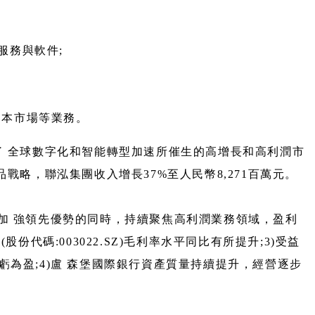
服務與軟件;
 本市場等業務。
握了 全球數字化和智能轉型加速所催生的高增長和高利潤市
品戰略，聯泓集團收入增長37%至人民幣8,271百萬元。
不斷加 強領先優勢的同時，持續聚焦高利潤業務領域，盈利
碼:003022.SZ)毛利率水平同比有所提升;3)受益
為盈;4)盧 森堡國際銀行資產質量持續提升，經營逐步