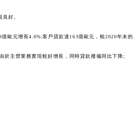
現良好。
8億歐元增長4.6%;客戶貸款達163億歐元，較2020年末的
要 由於主營業務實現較好增長，同時貸款撥備同比下降;