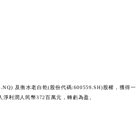
) 及衡水老白乾(股份代碼:600559.SH)股權，獲得一
有人淨利潤人民幣372百萬元，轉虧為盈。