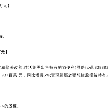
百万元】
股權。
万元】
改善;佳沃集團出售持有的酒便利(股份代碼:838883.NQ
937百萬 元，同比增長5%;實現歸屬於聯想控股權益持
98%的股權。