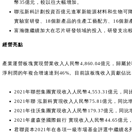
幣35億元，較以往大幅增加。
聯泓新科計劃投資百億元進軍新能源材料和生物可降解
實驗室研發、18個新產品的生產工藝配方、16個新
富瀚微繼續加大在芯片研發領域的投入，研發支出較上
經營亮點
產業運營板塊實現營業收入人民幣4,860.04億元，歸
淨利潤的年複合增速達到46%。目前該板塊收入貢獻佔比
2021年聯想集團實現收入人民幣4,553.31億元
2021年聯 泓新科實現收入人民幣75.81億元，同
2021年佳沃集團實現收入人民幣179.37億元，
2021年盧森堡國際銀行 實現收入人民幣44.65
君聯資本2021年在各項一級市場基金評選中繼續名