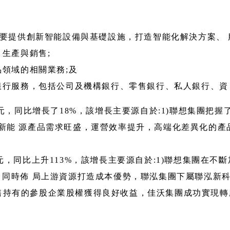
)，主要提供創新智能設備與基礎設施，打造智能化解決方案、 
生產與銷售;
領域的相關業務;及
行服務，包括公司及機構銀行、零售銀行、私人銀行、資
萬元，同比增長了18%，該增長主要源自於:1)聯想集團把
得益於新能 源產品需求旺盛，運營效率提升，高端化差異化的產
元，同比上升113%，該增長主要源自於:1)聯想集團在
時佈 局上游資源打造成本優勢，聯泓集團下屬聯泓新科(股份代
持有的參股企業股權獲得良好收益，佳沃集團成功實現轉虧