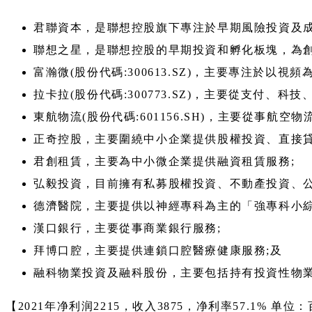
君聯資本，是聯想控股旗下專注於早期風險投資及成
聯想之星，是聯想控股的早期投資和孵化板塊，為創
富瀚微(股份代碼:300613.SZ)，主要專注於以
拉卡拉(股份代碼:300773.SZ)，主要從支付
東航物流(股份代碼:601156.SH)，主要從事航空物
正奇控股，主要圍繞中小企業提供股權投資、直接貸
君創租賃，主要為中小微企業提供融資租賃服務;
弘毅投資，目前擁有私募股權投資、不動產投資、公
德濟醫院，主要提供以神經專科為主的「強專科小綜
漢口銀行，主要從事商業銀行服務;
拜博口腔，主要提供連鎖口腔醫療健康服務;及
融科物業投資及融科股份，主要包括持有投資性物
【2021年净利润2215，收入3875，净利率57.1% 单位