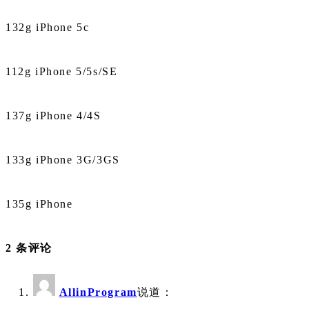
132g iPhone 5c
112g iPhone 5/5s/SE
137g iPhone 4/4S
133g iPhone 3G/3GS
135g iPhone
2 条评论
AllinProgram
说道：