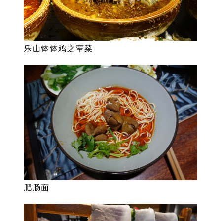
乐山钵钵鸡之荤菜
肥肠面