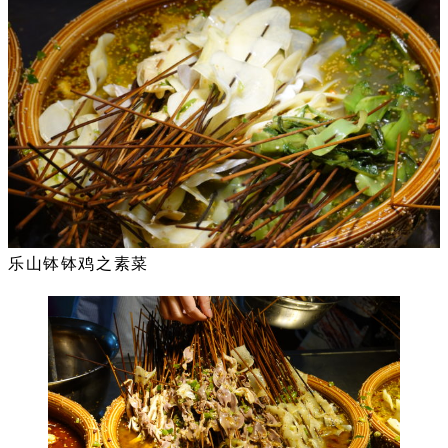
乐山钵钵鸡之素菜